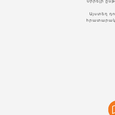
Սիրելի ըն
Այստեղ դ
հրատարակչ