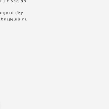
մ է ձեզ իր
ացում մեր
եության ու