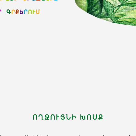
ՈՂՋՈՒՅՆԻ ԽՈՍՔ