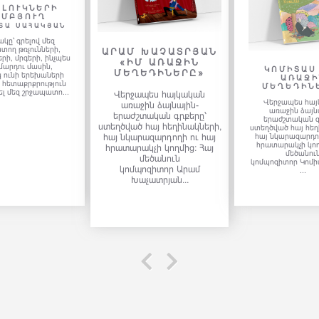
ԿՈՄԻՏԱՍ «ԻՄ
ԻՄ ԱՌԱ
ԱՌԱՋԻՆ
ԲԱԼԵՏՆ
 ԽԱՉԱՏՐՅԱՆ
ՄԵՂԵԴԻՆԵՐԸ»
Մ ԱՌԱՋԻՆ
«Արևիկ
ԵԴԻՆԵՐԸ»
հրատարակչութ
Վերջապես հայկական
շարունակում է՝
պես հայկական
առաջին ձայնային-
երաժշտությունը փ
ին ձայնային-
երաժշտական գրքերը՝
գրքերում շարքը: 
տական գրքերը՝
երեխաները կարող 
ստեղծված հայ հեղինակների,
 հայ հեղինակների,
հիասքանչ մեղեդ
հայ նկարազարդողի ու հայ
րազարդողի ու հայ
ունկնդրել.
կչի կողմից: Հայ
հրատարակչի կողմից: Հայ
 կոմպոզիտոր Արամ
մեծանուն
չատրյան...
կոմպոզիտոր Կոմիտասի այս
...