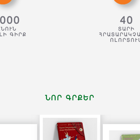
000
40
ԱՆՈՒՆ
ՏԱՐԻ
ԼԻ ԳԻՐՔ
ՀՐԱՏԱՐԱԿՉ
ՈԼՈՐՏՈՒ
ՆՈՐ ԳՐՔԵՐ