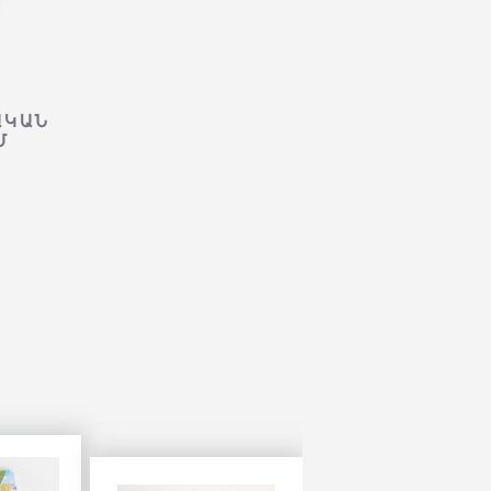
ԱԿԱՆ
Մ
ՄՈՑԱՐՏ
ԻՄ ԱՌԱՋԻՆ