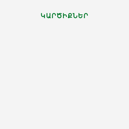
ԿԱՐԾԻՔՆԵՐ