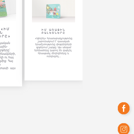
ՄԵՂԵԴԻՆԵՐԸ
«Արևիկ»
ՉԱՅԿՈՎՍԿԻ
հրատարակչությունը
ԻՄ ԱՌԱՋԻՆ
ՄԵՂԵԴԻՆԵՐԸ
շարունակում է՝ դասա
Մենք կարևորում ենք այս կերպ
երաժշտությունը գրքեր
ՋԻՆ
փոքրիկներին ծանոթացնել
ԵՐԸ
դասական կոմպոզիտորներին,
շարքը: Այս անգամ
մոտեցնել նրանց երաժշտությանն
երեխաները կարող են
ու վաղ տարիքից ձևավորել
»
գեղագիտական ճաշակ: Ներառում
յունը
վայելել Մոցարտի
է վ...
 դասական
հիասքանչ մեղեդիները 
ոքրիկների
Այս անգամ
Գրքի միջոցո...
են վայելել
իները և
..