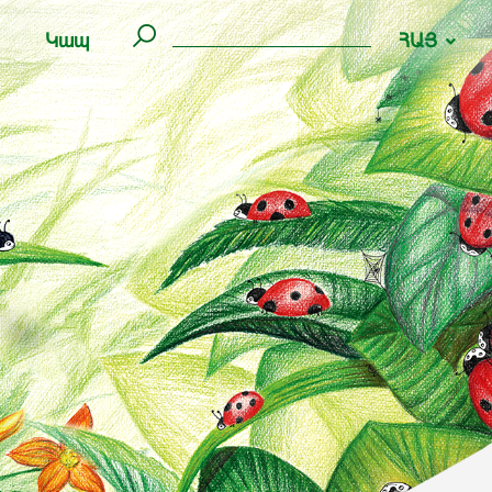
Կապ
ՀԱՅ