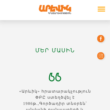
ՄԵՐ ՄԱՍԻՆ
«Արևիկ» հրատարակչություն
ՓԲԸ ստեղծվել է
1986թ.,Գործադիր տնօրեն՝
անվանի բանաստեղծ և