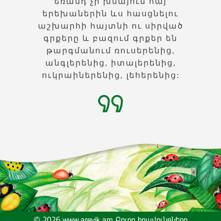
եռանդ չի խնայում հայ
երեխաներին ևս հասցնելու
աշխարհի հայտնի ու սիրված
գրքերը և բազում գրքեր են
թարգմանում ռուսերենից,
անգլերենից, իտալերենից,
ուկրաիներենից, լեհերենից:
© 2026 www.arevik.am Բոլոր իրավունքները