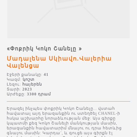
«Փոքրիկ Կոկո Շանելը »
Մադալենա Սկիավո.Վալերիա
Վալենցա
Էջերի քանակը:
41
Կազմ:
կոշտ
Լեզու:
հայերեն
Տարի:
2023
Արժեքը:
3300 դրամ
Երազել ինչպես փոքրիկ Կոկո Շանելը... վստահ
հավատալ այդ երազանքին ու ստեղծել CHANEL-ի
հսկա աշխարհը նորաձևության մեջ: Այս գիրքը
կպատմի քեզ Կոկո Շանելի մանկության մասին,
երազանքին հավատարիմ մնալու ու դրա հետևից
գնալու մասին: Կարդա´, և գուցե այս գիրքն էլ