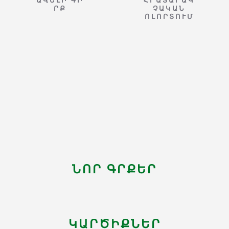
ԱՎԵԼԻ ԳԻ
ՀՐԱՏԱՐԱԿ
ՐՔ
ՉԱԿԱՆ
ՈԼՈՐՏՈՒՄ
ՆՈՐ ԳՐՔԵՐ
ԿԱՐԾԻՔՆԵՐ