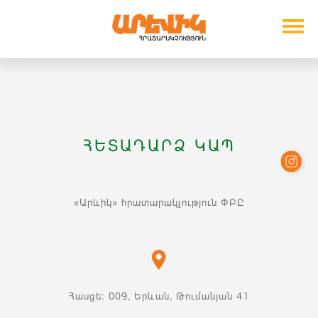
ՀԵՏԱԴԱՐՁ ԿԱՊ
«Արևիկ» հրատարակչություն ՓԲԸ
Հասցե: 009, Երևան, Թումանյան 41