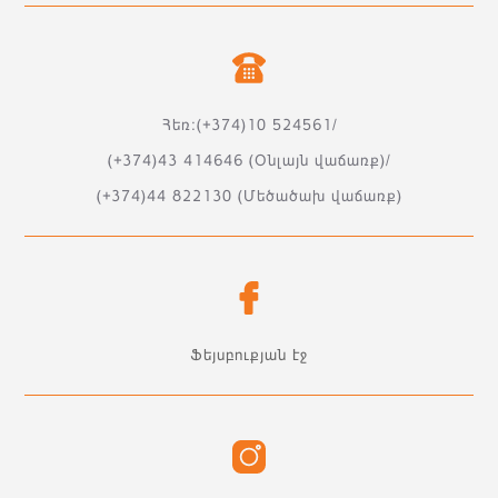
Հեռ:(+374)10 524561/
(+374)43 414646 (Օնլայն վաճառք)/
(+374)44 822130 (Մեծածախ վաճառք)
Ֆեյսբուքյան էջ